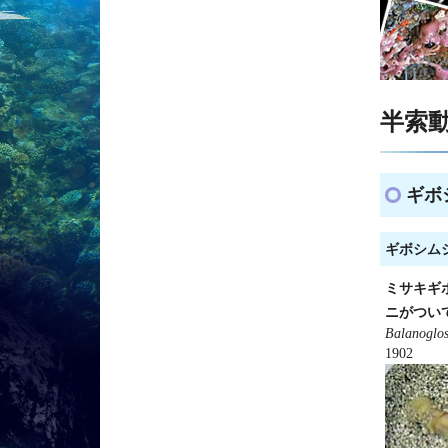
半索動物
ギボシ
ギボシムシ科
ミサキギ
ニがつい
Balanoglos
1902