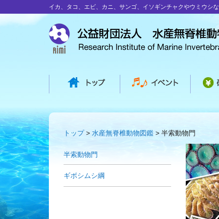
イカ、タコ、エビ、カニ、サンゴ、イソギンチャクやウミウシな
トップ
水産無脊椎動物図鑑
半索動物門
半索動物門
ギボシムシ綱