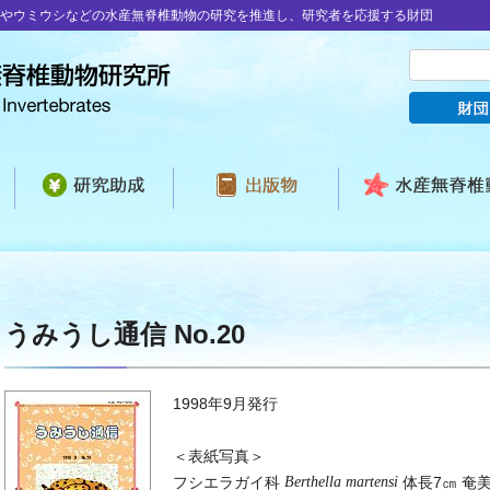
やウミウシなどの水産無脊椎動物の研究を推進し、研究者を応援する財団
うみうし通信 No.20
1998年9月発行
＜表紙写真＞
フシエラガイ科
Berthella martensi
体長7㎝ 奄美