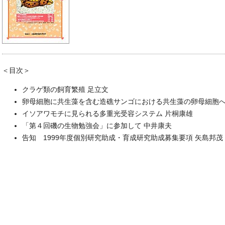
＜目次＞
クラゲ類の飼育繁殖 足立文
卵母細胞に共生藻を含む造礁サンゴにおける共生藻の卵母細胞へ
イソアワモチに見られる多重光受容システム 片桐康雄
「第４回磯の生物勉強会」に参加して 中井康夫
告知 1999年度個別研究助成・育成研究助成募集要項 矢島邦茂