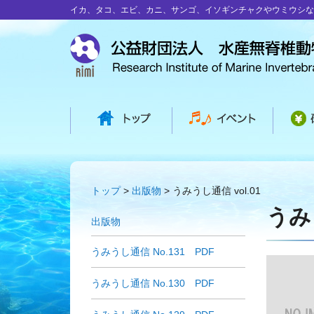
イカ、タコ、エビ、カニ、サンゴ、イソギンチャクやウミウシな
トップ
出版物
うみうし通信 vol.01
うみう
出版物
うみうし通信 No.131 PDF
うみうし通信 No.130 PDF