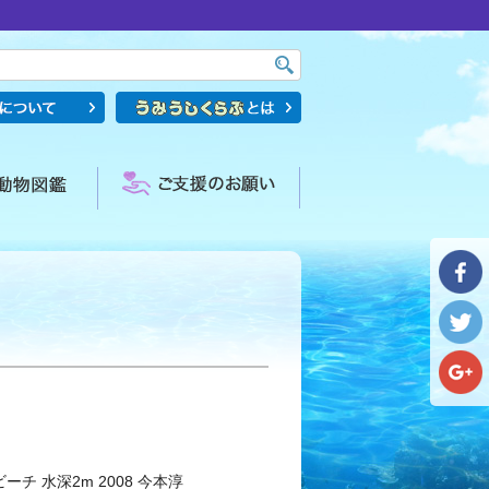
ーチ 水深2m 2008 今本淳