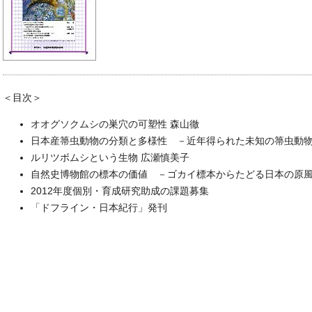
＜目次＞
オオグソクムシの巣穴の可塑性 森山徹
日本産箒虫動物の分類と多様性 －近年得られた未知の箒虫動物
ルリツボムシという生物 広瀬慎美子
自然史博物館の標本の価値 －ゴカイ標本からたどる日本の原風
2012年度個別・育成研究助成の課題募集
「ドフライン・日本紀行」発刊